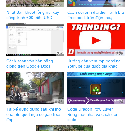
4:38
2:2
Nhật Bản khoét rỗng núi xây
Cách đổi ảnh đại diện, ảnh bìa
công trình 600 triệu USD
Facebook trên điện thoại
2:6
2:26
Cách soạn văn bản bằng
Hướng dẫn xem top trending
giọng trên Google Docs
Youtube của quốc gia khác
0:46
1:24
Tài xế dửng dưng sau khi mở
Code Dragon Pow Luyện
cửa ôtô quệt ngã cô gái đi xe
Rồng mới nhất và cách đổi
đạp
code