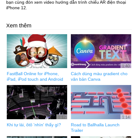
bạn cùng đón xem video hướng dẫn trình chiếu AR điện thoại
iPhone 12.
Xem thêm
1:40
FastBall Online for iPhone,
Cách dùng màu gradient cho
iPad, iPod touch and Android
văn bản Canva
1:12
1:14
Khi tự lái, ôtô 'nhìn' thấy gì?
Road to Ballhalla Launch
Trailer