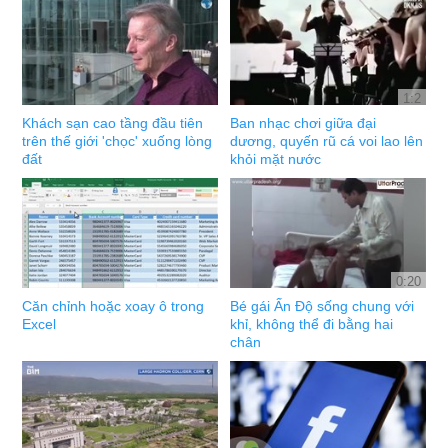
1:2
Khách sạn cao tầng đầu tiên
Ban nhạc chơi giữa đại
trên thế giới 'chọc' xuống lòng
dương, quyến rũ cá voi lao lên
đất
khỏi mặt nước
0:20
Căn chỉnh hoặc xoay ô trong
Bé gái Ấn Độ sống chung với
Excel
khỉ, không thể đi bằng hai
chân