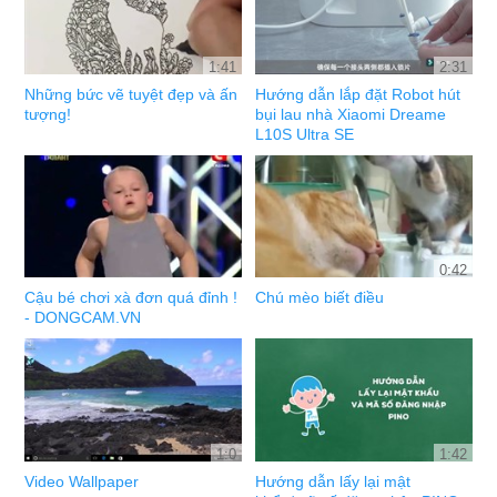
1:41
2:31
Những bức vẽ tuyệt đẹp và ấn
Hướng dẫn lắp đặt Robot hút
tượng!
bụi lau nhà Xiaomi Dreame
L10S Ultra SE
0:42
Cậu bé chơi xà đơn quá đỉnh !
Chú mèo biết điều
- DONGCAM.VN
1:0
1:42
Video Wallpaper
Hướng dẫn lấy lại mật