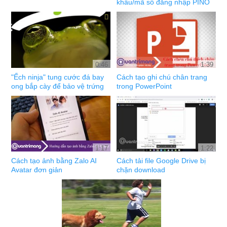
khẩu/mã số đăng nhập PINO
0:46
1:39
"Ếch ninja" tung cước đá bay
Cách tạo ghi chú chân trang
ong bắp cày để bảo vệ trứng
trong PowerPoint
1:17
1:22
Cách tạo ảnh bằng Zalo AI
Cách tải file Google Drive bị
Avatar đơn giản
chặn download