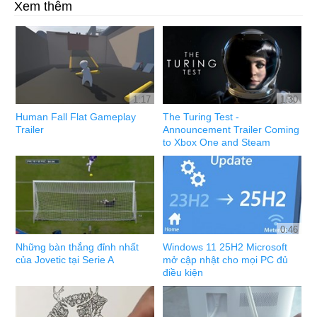
Xem thêm
1:17
1:30
Human Fall Flat Gameplay
The Turing Test -
Trailer
Announcement Trailer Coming
to Xbox One and Steam
0:46
Những bàn thắng đỉnh nhất
Windows 11 25H2 Microsoft
của Jovetic tại Serie A
mở cập nhật cho mọi PC đủ
điều kiện