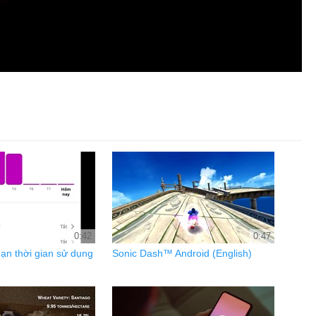
0:42
0:47
hạn thời gian sử dụng
Sonic Dash™ Android (English)