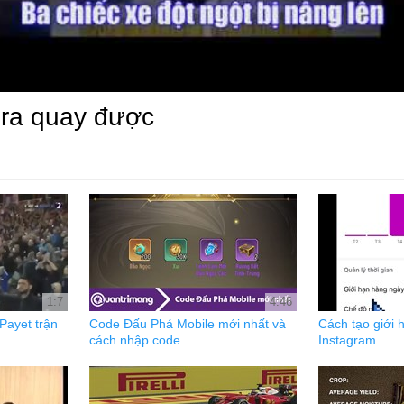
era quay được
1:7
4:46
Payet trận
Code Đấu Phá Mobile mới nhất và
Cách tạo giới 
cách nhập code
Instagram