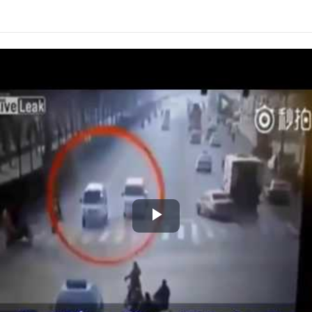
Play
Video