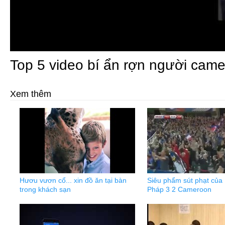
Top 5 video bí ẩn rợn người cam
Xem thêm
Hươu vươn cổ... xin đồ ăn tại bàn
Siêu phẩm sút phạt của 
trong khách sạn
Pháp 3 2 Cameroon