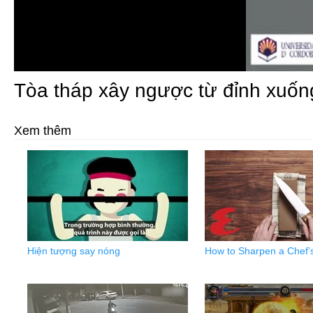
Tòa tháp xây ngược từ đỉnh xuố
Xem thêm
Hiện tượng say nóng
How to Sharpen a Chef’s