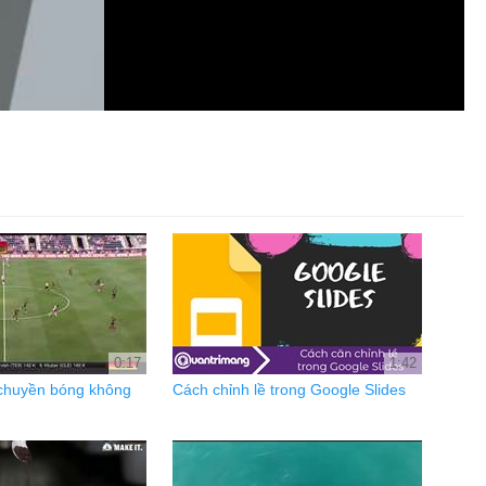
0:17
1:42
 chuyền bóng không
Cách chỉnh lề trong Google Slides