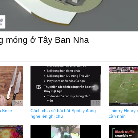
ng móng ở Tây Ban Nha
0:43
1:12
 Knife
Cách chia sẻ bài hát Spotify đang
Thierry Henry
nghe lên ghi chú
cần nhìn