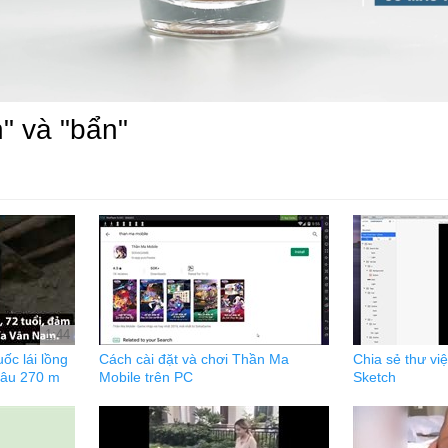
h" và "bẩn"
1:44
ốc lái lồng
Cách cài đặt và chơi Thần Ma
Chia sẻ thư việ
sâu 270 m
Mobile trên PC
Sketch