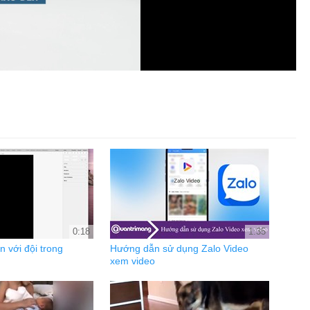
0:18
1:35
n với đội trong
Hướng dẫn sử dụng Zalo Video
xem video