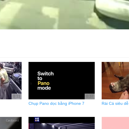
0:13
0:37
Chụp Pano dọc bằng iPhone 7
Rái Cá siêu d