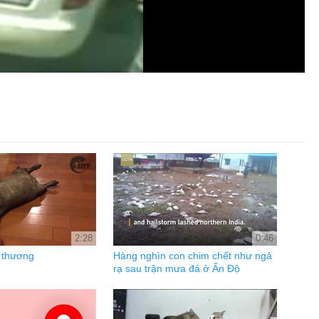
2:28
0:46
ễ thương
Hàng nghìn con chim chết như ngả
rạ sau trận mưa đá ở Ấn Độ