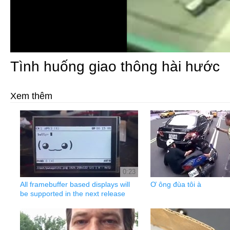
Tình huống giao thông hài hước
Xem thêm
0:23
All framebuffer based displays will
Ơ ông đùa tôi à
be supported in the next release