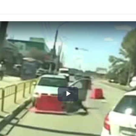
Play
Video