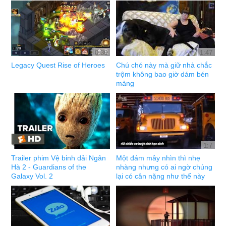
0:30
1:47
Legacy Quest Rise of Heroes
Chú chó này mà giữ nhà chắc
trộm không bao giờ dám bén
mảng
1:7
Trailer phim Vệ binh dải Ngân
Một đám mây nhìn thì nhẹ
Hà 2 - Guardians of the
nhàng nhưng có ai ngờ chúng
Galaxy Vol. 2
lại có cân nặng như thế này