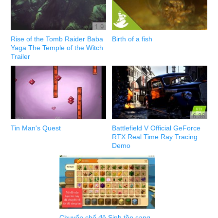
1:9
Rise of the Tomb Raider Baba
Birth of a fish
Yaga The Temple of the Witch
Trailer
6:36
Tin Man's Quest
Battlefield V Official GeForce
RTX Real Time Ray Tracing
Demo
Chuyển chế độ Sinh tồn sang