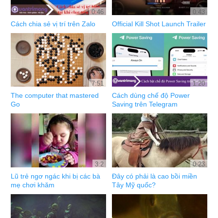
0:46
0:43
Cách chia sẻ vị trí trên Zalo
Official Kill Shot Launch Trailer
7:51
1:20
The computer that mastered
Cách dùng chế độ Power
Go
Saving trên Telegram
3:2
0:23
Lũ trẻ ngơ ngác khi bị các bà
Đây có phải là cao bồi miền
mẹ chơi khăm
Tây Mỹ quốc?