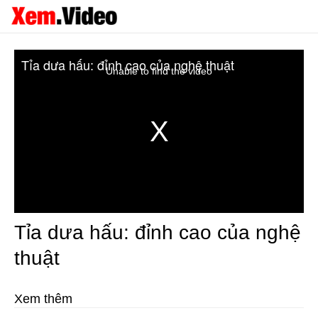
Tỉa dưa hấu: đỉnh cao của nghệ thuật
Unable to find the video
Tỉa dưa hấu: đỉnh cao của nghệ
thuật
Xem thêm