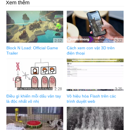
Xem thêm
2:12
2:22
Block N Load: Official Game
Cách xem con vật 3D trên
Trailer
điện thoại
2:28
3:25
Điều gì khiến mỗi dấu vân tay
Vô hiệu hóa Flash trên các
là độc nhất vô nhị
trình duyệt web