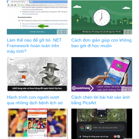
3:33
2:1
Làm thế nào để gỡ bỏ .NET
Cách đơn giản giúp con không
Framework hoàn toàn trên
bao giờ đi học muộn
máy tính?
2:17
Hành trình con người vượt
Cách chèn lời bài hát vào ảnh
qua những dịch bệnh lịch sử
bằng PicsArt