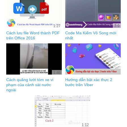
1:27
3:9
Cách lưu file Word thành PDF
Code Ma Kiếm Vô Song mới
trên Office 2016
nhất
1:46
Cách quăng lưới tóm xe vi
Hướng dẫn bật xác thực 2
phạm của cảnh sát nước
bước trên Viber
ngoài
1:12