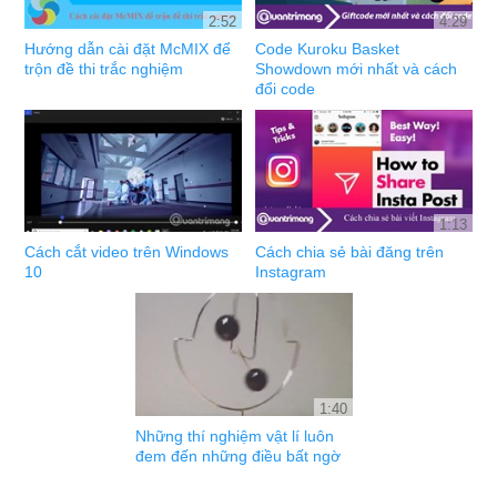
2:52
4:29
Hướng dẫn cài đặt McMIX để
Code Kuroku Basket
trộn đề thi trắc nghiệm
Showdown mới nhất và cách
đổi code
1:13
Cách cắt video trên Windows
Cách chia sẻ bài đăng trên
10
Instagram
1:40
Những thí nghiệm vật lí luôn
đem đến những điều bất ngờ