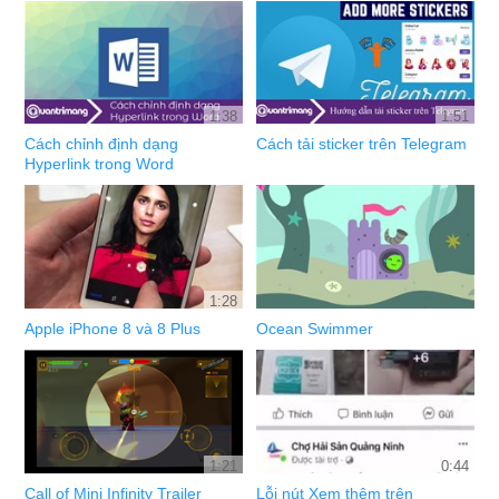
1:38
1:51
Cách chỉnh định dạng
Cách tải sticker trên Telegram
Hyperlink trong Word
1:28
Apple iPhone 8 và 8 Plus
Ocean Swimmer
1:21
0:44
Call of Mini Infinity Trailer
Lỗi nút Xem thêm trên