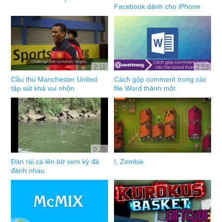
Facebook dành cho iPhone
2:11
2:55
Cầu thủ Manchester United
Cách gộp comment trong các
tập sút khá vui nhộn
file Word thành một
0:25
Đàn rái cá lên bờ xem kỳ đà
I, Zombie
đánh nhau