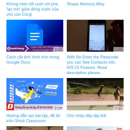
Không nhịn nổi cười với pha
Shape Memory Alloy
'lạc trôi' giữa dòng nước của
chú cún Corgi
2:14
1:55
Cách cắt ảnh hình tròn trong
With No Enter the Passcode
Google Docs
you can See Contacts info.
iOS 13 Feature. Read
description please.
2:24
0:15
Hướng dẫn tạo bài tập, đề thi
Chó nhảy dây tập thể
trên SHub Classroom