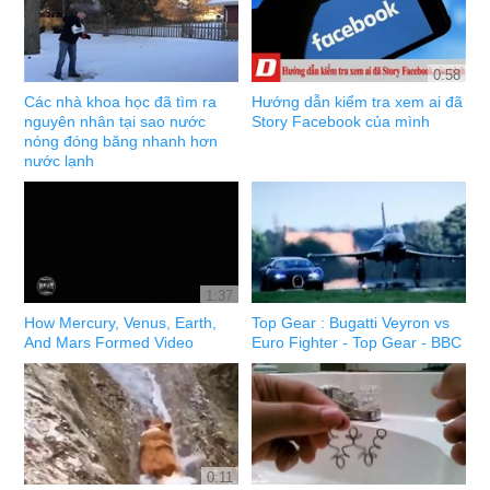
0:58
Các nhà khoa học đã tìm ra
Hướng dẫn kiểm tra xem ai đã
nguyên nhân tại sao nước
Story Facebook của mình
nóng đóng băng nhanh hơn
nước lạnh
1:37
How Mercury, Venus, Earth,
Top Gear : Bugatti Veyron vs
And Mars Formed Video
Euro Fighter - Top Gear - BBC
0:11