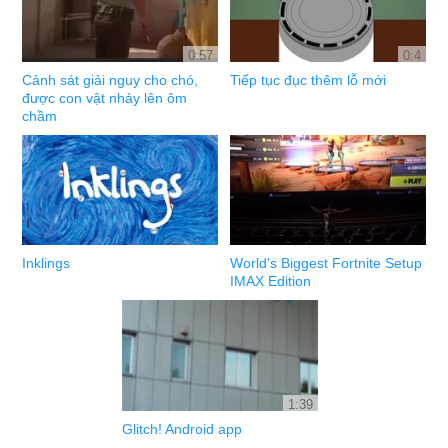
0:57
0:4
Cảnh sát giải nguy cho chó,
Tiếp tục đục thêm lỗ mới
được con vật nhảy lên ôm
chầm
Inklings
World's Biggest Fortnite Setup
IMAX Edition
1:39
Glitch! Android app