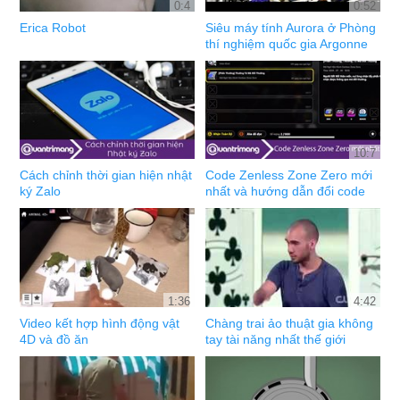
0:4
0:52
Erica Robot
Siêu máy tính Aurora ở Phòng
thí nghiệm quốc gia Argonne
10:7
Cách chỉnh thời gian hiện nhật
Code Zenless Zone Zero mới
ký Zalo
nhất và hướng dẫn đổi code
1:36
4:42
Video kết hợp hình động vật
Chàng trai ảo thuật gia không
4D và đồ ăn
tay tài năng nhất thế giới