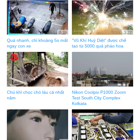
0:19
3:22
Quá nhanh, chỉ khoảng 5s mất
"Vũ Khí Huỷ Diệt" được chế
ngay con xe
tạo từ 5000 quả pháo hoa
Chú khỉ chọc chó láu cá nhất
Nikon Coolpix P1000 Zoom
năm
Test South City Complex
Kolkata