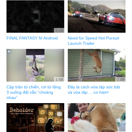
1:14
FINAL FANTASY Ⅳ Android
Need for Speed Hot Pursuit
Launch Trailer
1:59
0:49
Cặp trăn tử chiến, rơi từ tầng
Đây là cách vừa tập sức bật
3 xuống đất vẫn “choảng
và vừa tập ... cơ hàm!
nhau”