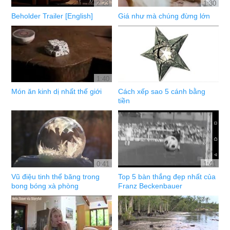
2:23
1:30
Beholder Trailer [English]
Giá như mà chúng đừng lớn
1:40
Món ăn kinh dị nhất thế giới
Cách xếp sao 5 cánh bằng
tiền
0:41
1:41
Vũ điệu tinh thể băng trong
Top 5 bàn thắng đẹp nhất của
bong bóng xà phòng
Franz Beckenbauer