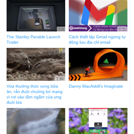
2:8
1:11
The Stanley Parable Launch
Cách thiết lập Gmail ngừng tự
Trailer
động lưu địa chỉ email
1:44
Vừa thưởng thức xong bữa
Danny MacAskill's Imaginate
ăn, rắn đuôi chuông bỏ mạng
vì rơi vào tầm ngắm của ưng
đuôi lửa