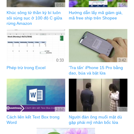
0:51
1:56
Khúc sông tử thần kỳ bí luôn
Hướng dẫn lấy mã giảm giá,
sôi sùng sục ở 100 độ C giữa
mã free ship trên Shopee
rừng Amazon
0:33
3:42
Phép trừ trong Excel
'Tra tấn' iPhone 15 Pro bằng
dao, búa và bật lửa
2:57
1:33
Cách liên kết Text Box trong
Người đàn ông muối mặt dù
Word
gặp phải mỹ nhân bốc lửa