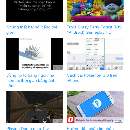
Những thất bại nổi tiếng thế
Trolls Crazy Party Forest (iOS
giới
/ Android) Gameplay HD
1:12
4:12
Đồng hồ to bằng ngôi nhà
Cách cài Pokémon GO trên
hiển thị thời gian bằng ánh
iPhone
nắng
4:28
1:15
Playing Doom on a Toy
Hướng dẫn chặn tin nhắn,