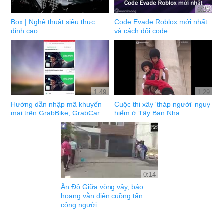
6:26
Box | Nghệ thuật siêu thực
Code Evade Roblox mới nhất
đỉnh cao
và cách đổi code
1:49
1:29
Hướng dẫn nhập mã khuyến
Cuộc thi xây 'tháp người' nguy
mại trên GrabBike, GrabCar
hiểm ở Tây Ban Nha
0:14
Ấn Độ Giữa vòng vây, báo
hoang vẫn điên cuồng tấn
công người