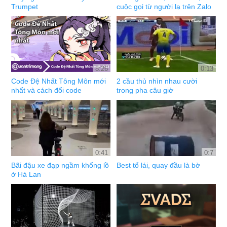
Trumpet
cuộc gọi từ người lạ trên Zalo
8:26
0:13
Code Đệ Nhất Tông Môn mới
2 cầu thủ nhìn nhau cười
nhất và cách đổi code
trong pha câu giờ
0:41
0:7
Bãi đậu xe đạp ngầm khổng lồ
Best tổ lái, quay đầu là bờ
ở Hà Lan