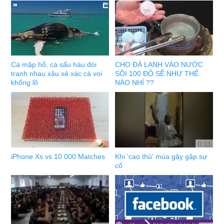
Cá mập hổ, cá sấu háu đói
CHO ĐÁ LẠNH VÀO NƯỚC
tranh nhau xâu xé xác cá voi
SÔI 100 ĐỘ SẼ NHƯ THẾ
khổng lồ
NÀO NHỈ ??
0:13
iPhone Xs vs 10 000 Matches
Khi 'cao thủ' múa gậy gặp sự
cố