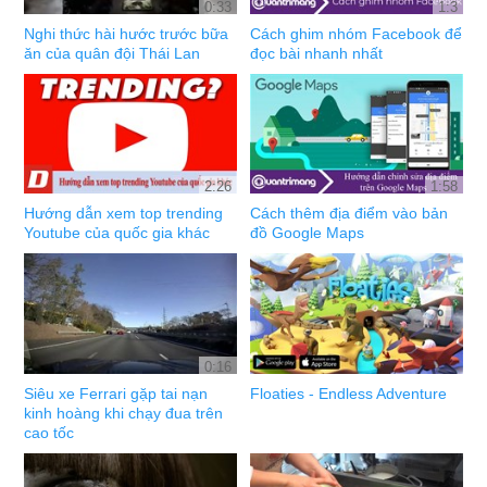
0:33
1:3
Nghi thức hài hước trước bữa
Cách ghim nhóm Facebook để
ăn của quân đội Thái Lan
đọc bài nhanh nhất
2:26
1:58
Hướng dẫn xem top trending
Cách thêm địa điểm vào bản
Youtube của quốc gia khác
đồ Google Maps
0:16
Siêu xe Ferrari gặp tai nạn
Floaties - Endless Adventure
kinh hoàng khi chạy đua trên
cao tốc