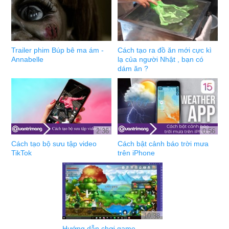
Trailer phim Búp bê ma ám -
Cách tạo ra đồ ăn mới cực kì
Annabelle
lạ của người Nhật , bạn có
dám ăn ?
2:36
0:56
Cách tạo bộ sưu tập video
Cách bật cảnh báo trời mưa
TikTok
trên iPhone
10:38
Hướng dẫn chơi game