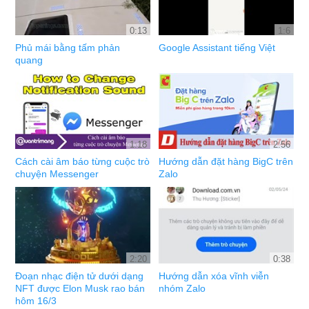
0:13
1:6
Phủ mái bằng tấm phản
Google Assistant tiếng Việt
quang
1:18
2:56
Cách cài âm báo từng cuộc trò
Hướng dẫn đặt hàng BigC trên
chuyện Messenger
Zalo
2:20
0:38
Đoạn nhạc điện tử dưới dạng
Hướng dẫn xóa vĩnh viễn
NFT được Elon Musk rao bán
nhóm Zalo
hôm 16/3