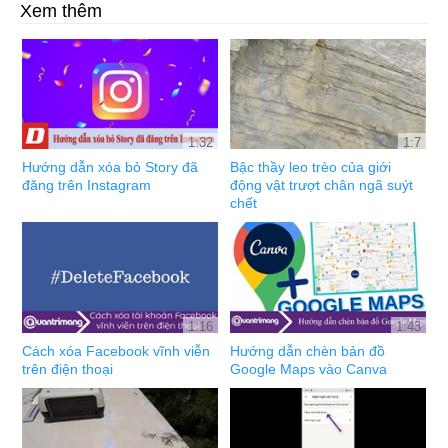
Xem thêm
1:32
1:7
Hướng dẫn xóa bỏ Story đã
Bậc thầy leo trèo của giới
đăng trên Instagram
động vật trượt chân ngã suýt
chết
1:16
1:43
Cách xóa Facebook vĩnh viễn
Hướng dẫn chèn bản đồ
trên điện thoại
Google Maps vào Canva