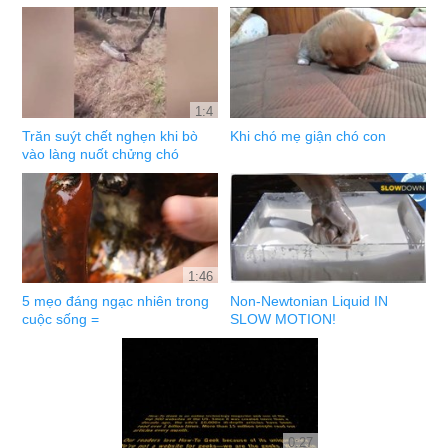
1:4
Trăn suýt chết nghẹn khi bò
Khi chó mẹ giận chó con
vào làng nuốt chửng chó
1:46
5 mẹo đáng ngạc nhiên trong
Non-Newtonian Liquid IN
cuộc sống =
SLOW MOTION!
0:27