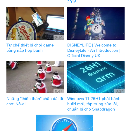
2016
2:19
Tự chế thiết bị chơi game
DISNEYLIFE | Welcome to
bằng nắp hộp bánh
DisneyLife - An Introduction |
Official Disney UK
0:47
0:37
Những "thiên thần" chân dài đi
Windows 11 26H1 phát hành
chơi Nô-el
build mới, tập trung sửa lỗi,
chuẩn bị cho Snapdragon