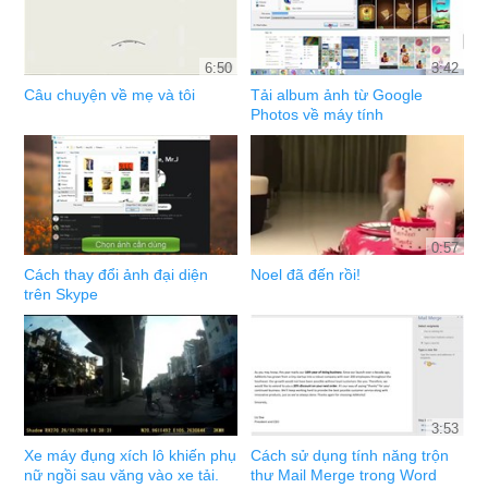
6:50
3:42
Câu chuyện về mẹ và tôi
Tải album ảnh từ Google
Photos về máy tính
0:57
Cách thay đổi ảnh đại diện
Noel đã đến rồi!
trên Skype
3:53
Xe máy đụng xích lô khiến phụ
Cách sử dụng tính năng trộn
nữ ngồi sau văng vào xe tải.
thư Mail Merge trong Word