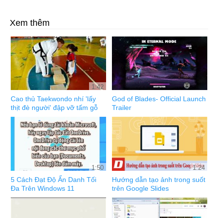
Xem thêm
1:42
Cao thủ Taekwondo nhí 'lấy
God of Blades- Official Launch
thịt đè người' đập vỡ tấm gỗ
Trailer
1:50
1:24
5 Cách Đạt Độ Ẩn Danh Tối
Hướng dẫn tạo ảnh trong suốt
Đa Trên Windows 11
trên Google Slides