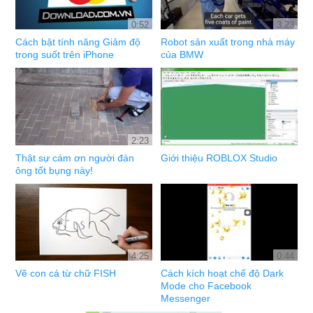
0:52
3:23
Cách bật tính năng Giảm độ
Robot sản xuất trong nhà máy
trong suốt trên iPhone
của BMW
2:23
Thật sự cám ơn người đàn
Giới thiệu ROBLOX Studio
ông tốt bụng này!
4:25
0:44
Vẽ con cá từ chữ FISH
Cách kích hoạt chế độ Dark
Mode cho Facebook
Messenger