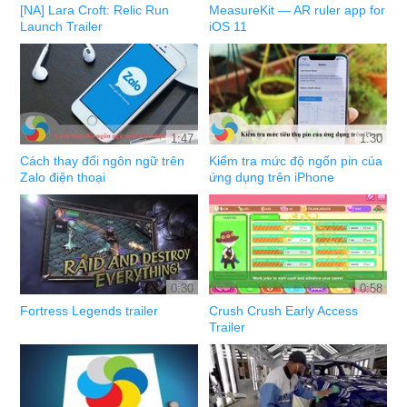
[NA] Lara Croft: Relic Run
MeasureKit — AR ruler app for
Launch Trailer
iOS 11
1:47
1:30
Cách thay đổi ngôn ngữ trên
Kiểm tra mức độ ngốn pin của
Zalo điện thoại
ứng dụng trên iPhone
0:30
0:58
Fortress Legends trailer
Crush Crush Early Access
Trailer