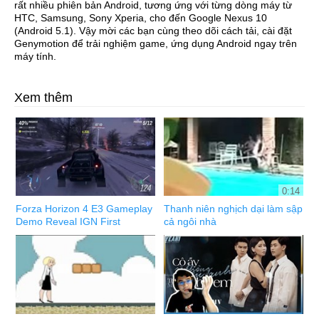
rất nhiều phiên bản Android, tương ứng với từng dòng máy từ
HTC, Samsung, Sony Xperia, cho đến Google Nexus 10
(Android 5.1). Vậy mời các bạn cùng theo dõi cách tải, cài đặt
Genymotion để trải nghiệm game, ứng dụng Android ngay trên
máy tính.
Xem thêm
0:14
Forza Horizon 4 E3 Gameplay
Thanh niên nghịch dại làm sập
Demo Reveal IGN First
cả ngôi nhà