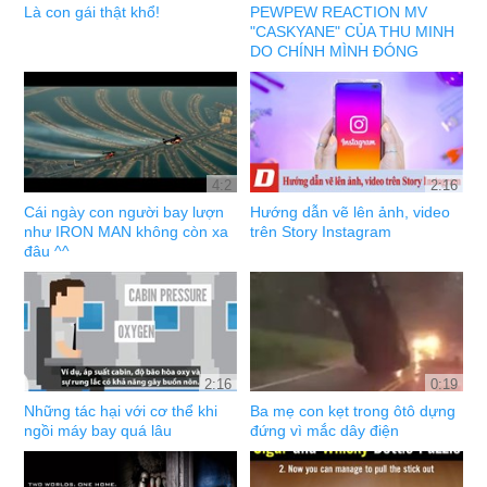
Là con gái thật khổ!
PEWPEW REACTION MV
"CASKYANE" CỦA THU MINH
DO CHÍNH MÌNH ĐÓNG
4:2
2:16
Cái ngày con người bay lượn
Hướng dẫn vẽ lên ảnh, video
như IRON MAN không còn xa
trên Story Instagram
đâu ^^
2:16
0:19
Những tác hại với cơ thể khi
Ba mẹ con kẹt trong ôtô dựng
ngồi máy bay quá lâu
đứng vì mắc dây điện