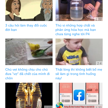
1:22
3 câu hỏi làm thay đổi cuộc
Thú vị những hợp chất và
đời bạn
phản ứng hóa học mà bạn
chưa từng nghe tới P4
2:4
Chú vẹt không chịu cho chủ
Thật lòng thì không biết bố mẹ
đưa "vợ" đã chết của mình đi
sẽ làm gì trong tình huống
chôn
này!
5:41
1:33