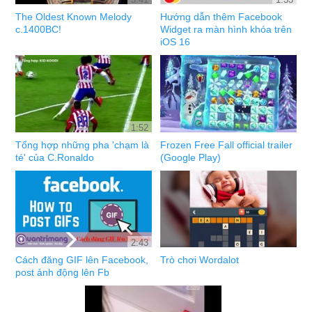
The Oldest Known Melody
Hướng dẫn thêm Facebook
c.1400BC!
Widget ra màn hình khóa trên
iOS 16
1:52
Tổng hợp những pha 'chạm là
Frozen Free Fall official trailer
té' của C.Ronaldo
(Google Play)
2:43
Cách đăng GIF lên Facebook,
Trò chơi Wordalot
post ảnh động lên Fb