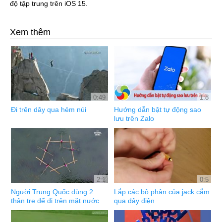
độ tập trung trên iOS 15.
Xem thêm
0:49
1:8
Đi trên dây qua hẻm núi
Hướng dẫn bật tự động sao
lưu trên Zalo
2:1
0:5
Người Trung Quốc dùng 2
Lắp các bộ phận của jack cắm
thân tre để đi trên mặt nước
qua dây điện