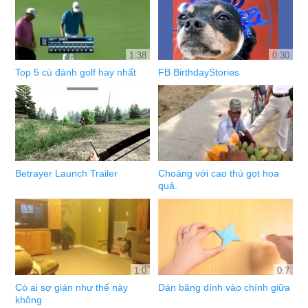
1:38
0:30
Top 5 cú đánh golf hay nhất
FB BirthdayStories
Betrayer Launch Trailer
Choáng với cao thủ gọt hoa
quả.
1:0
0:7
Có ai sợ gián như thế này
Dán băng dính vào chính giữa
không