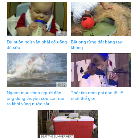
1:48
Dù buồn ngủ vẫn phải cố uống
Bắt ong rừng đất bằng tay
đủ sữa
không
0:22
Ngoạn mục cảnh người đàn
Thót tim màn phi dao tồi tệ
ông dùng thuyền cứu con nai
nhất thế giới
ra khỏi vùng nước sâu