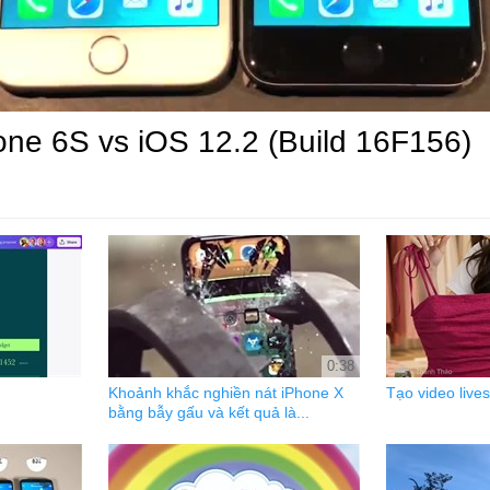
one 6S vs iOS 12.2 (Build 16F156)
0:38
Khoảnh khắc nghiền nát iPhone X
Tạo video liv
bằng bẫy gấu và kết quả là...