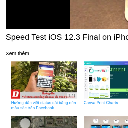
Speed Test iOS 12.3 Final on iPh
Xem thêm
1:41
Hướng dẫn viết status dài bằng nền
Canva Print Charts
màu sắc trên Facebook