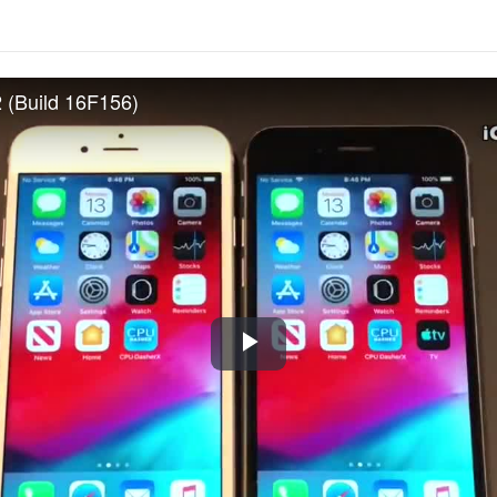
 (Build 16F156)
Play
Video