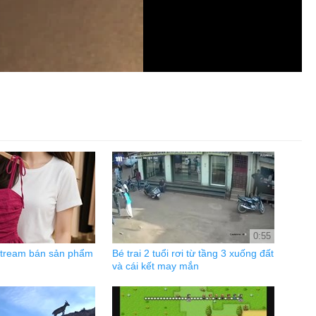
0:55
estream bán sản phẩm
Bé trai 2 tuổi rơi từ tầng 3 xuống đất
và cái kết may mắn