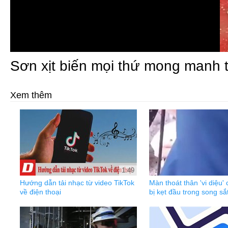
Sơn xịt biến mọi thứ mong manh 
Xem thêm
1:49
Hướng dẫn tải nhạc từ video TikTok
Màn thoát thân 'vi diệu'
về điện thoại
bị kẹt đầu trong song sắ