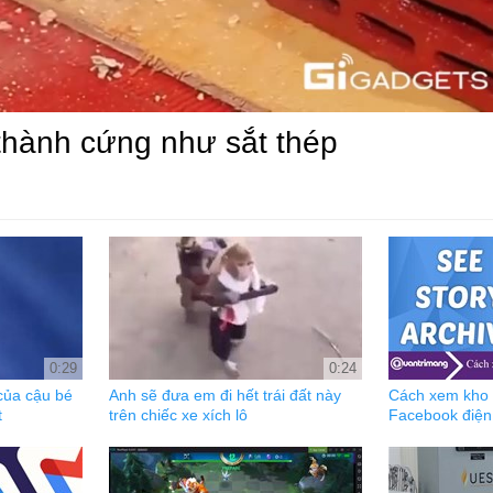
thành cứng như sắt thép
0:29
0:24
 của cậu bé
Anh sẽ đưa em đi hết trái đất này
Cách xem kho l
t
trên chiếc xe xích lô
Facebook điện 