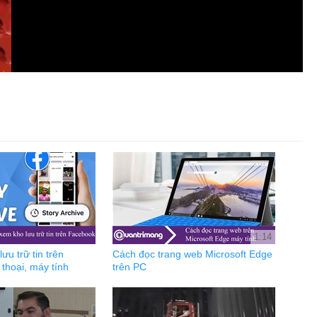
1:14
ưu trữ tin trên
Cách đọc trang web Microsoft Edge
thoại, máy tính
trên PC