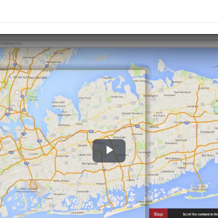
Play
Video