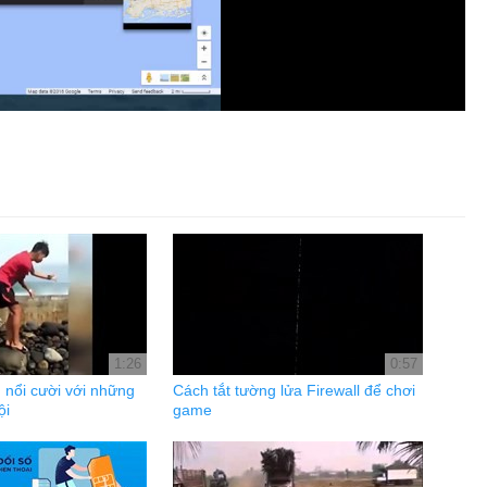
1:26
0:57
 nổi cười với những
Cách tắt tường lửa Firewall để chơi
ội
game