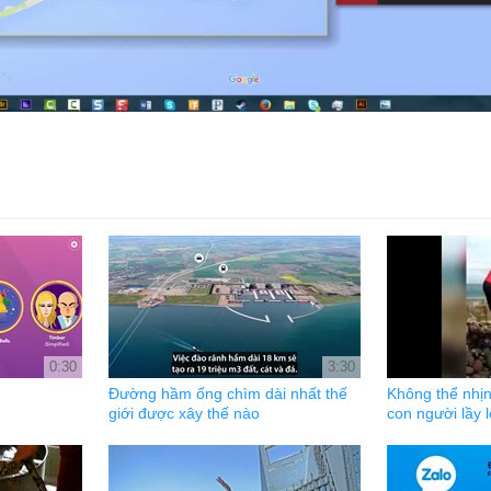
0:30
3:30
Đường hầm ống chìm dài nhất thế
Không thể nhịn
giới được xây thế nào
con người lầy l