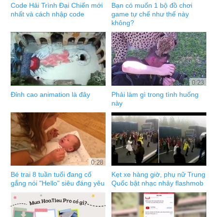
Code Hải Trình Đại Chiến mới
Bạn có muốn 1 bộ đồ chơi
nhất và cách nhập code
game tự chế như thế này
không?
0:23
Đỉnh cao animation là đây
Phải làm gì trong tình huống
này
0:28
Bé trai 8 tuần tuổi đang cố
Kẹt xe hàng giờ, phụ nữ Trung
gắng nói "Hello" siêu đáng yêu
Quốc bật nhạc nhảy flashmob