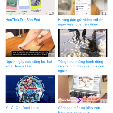
1:0
1:1
HoaTieu Pro Bản End
Hướng dẫn gửi video trái tim
ngày Valentine trên Viber
3:4
Người ngày nào cũng bơi hai
Tổng hợp những hành động
km đi làm ở Đức
cao cả cứu động vật của con
người
2:9
Yu-Gi-Oh! Duel Links
Cách tạo mốc sự kiện trên
Fanpage Facebook