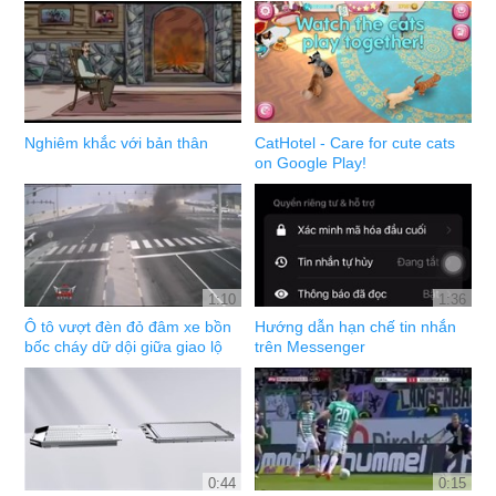
Nghiêm khắc với bản thân
CatHotel - Care for cute cats
on Google Play!
1:10
1:36
Ô tô vượt đèn đỏ đâm xe bồn
Hướng dẫn hạn chế tin nhắn
bốc cháy dữ dội giữa giao lộ
trên Messenger
0:44
0:15