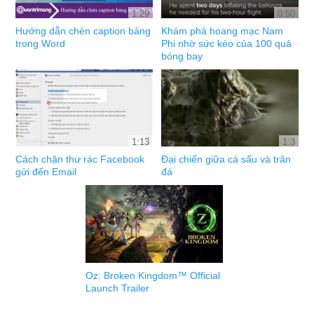
1:29
0:50
Hướng dẫn chèn caption bảng
Khám phá hoang mạc Nam
trong Word
Phi nhờ sức kéo của 100 quả
bóng bay
1:13
1:3
Cách chặn thư rác Facebook
Đại chiến giữa cá sấu và trăn
gửi đến Email
đá
Oz: Broken Kingdom™ Official
Launch Trailer