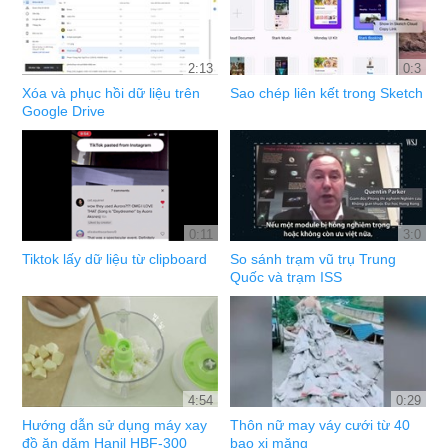
2:13
0:3
Xóa và phục hồi dữ liệu trên
Sao chép liên kết trong Sketch
Google Drive
0:11
3:0
Tiktok lấy dữ liệu từ clipboard
So sánh trạm vũ trụ Trung
Quốc và trạm ISS
4:54
0:29
Hướng dẫn sử dụng máy xay
Thôn nữ may váy cưới từ 40
đồ ăn dặm Hanil HBF-300
bao xi măng