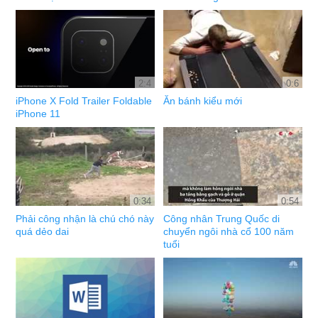
2:4
0:6
iPhone X Fold Trailer Foldable
Ăn bánh kiểu mới
iPhone 11
0:34
0:54
Phải công nhận là chú chó này
Công nhân Trung Quốc di
quá dẻo dai
chuyển ngôi nhà cổ 100 năm
tuổi