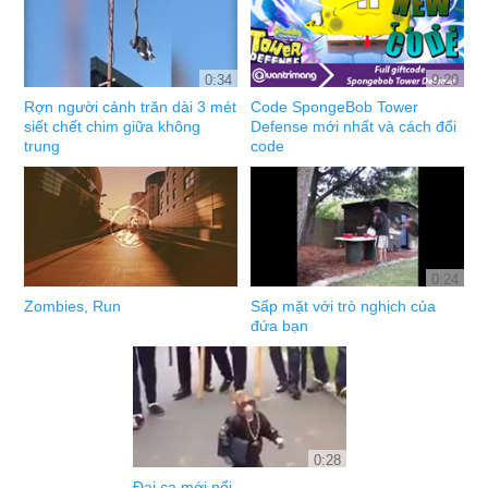
0:34
9:20
Rợn người cảnh trăn dài 3 mét
Code SpongeBob Tower
siết chết chim giữa không
Defense mới nhất và cách đổi
trung
code
0:24
Zombies, Run
Sấp mặt với trò nghịch của
đứa bạn
0:28
Đại ca mới nổi