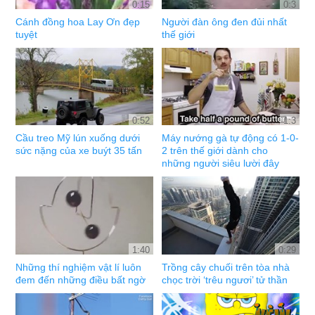
0:15
0:3
Cánh đồng hoa Lay Ơn đẹp
Người đàn ông đen đủi nhất
tuyệt
thế giới
0:52
1:3
Cầu treo Mỹ lún xuống dưới
Máy nướng gà tự động có 1-0-
sức nặng của xe buýt 35 tấn
2 trên thế giới dành cho
những người siêu lười đây
1:40
0:29
Những thí nghiệm vật lí luôn
Trồng cây chuối trên tòa nhà
đem đến những điều bất ngờ
chọc trời ‘trêu ngươi’ tử thần