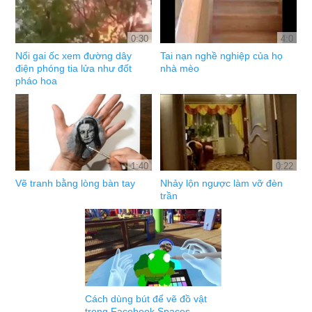
0:30
4:0
Nổi gai ốc xem đường dây
Tai nạn nghề nghiệp của họ
điện phóng tia lửa như đốt
nhà mèo
pháo hoa
1:40
0:22
Vẽ tranh bằng lòng bàn tay
Nhảy lộn ngược làm vỡ đèn
trần
Cách dùng bút để vẽ đồ vật
trong Facebook Spaces