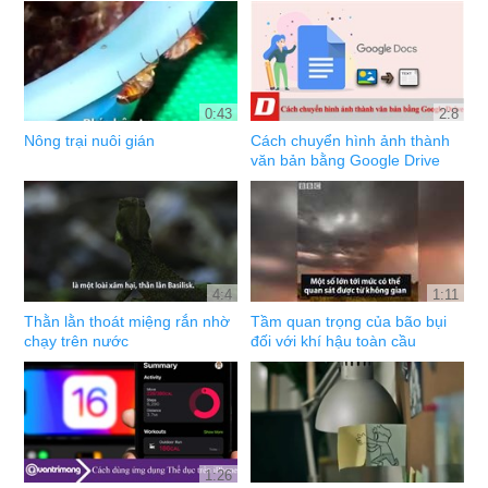
0:43
2:8
Nông trại nuôi gián
Cách chuyển hình ảnh thành
văn bản bằng Google Drive
4:4
1:11
Thằn lằn thoát miệng rắn nhờ
Tầm quan trọng của bão bụi
chạy trên nước
đối với khí hậu toàn cầu
1:26