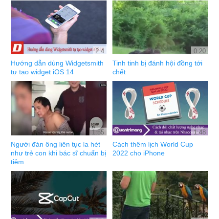
2:4
0:20
Hướng dẫn dùng Widgetsmith
Tinh tinh bị đánh hội đồng tới
tự tạo widget iOS 14
chết
1:55
1:48
Người đàn ông liên tục la hét
Cách thêm lịch World Cup
như trẻ con khi bác sĩ chuẩn bị
2022 cho iPhone
tiêm