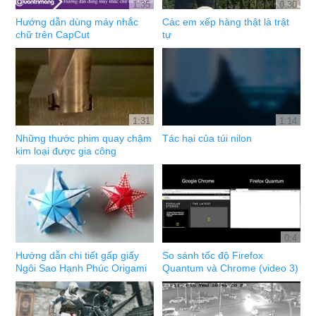
1:35
0:30
Hướng dẫn dùng máy nhắc
Các em xếp hàng thật là trật
chữ trên CapCut
tự
1:31
1:14
Những thước phim quay chậm
Tác hại của túi nilon
kim loại được gia công
0:4
Hướng dẫn chi tiết gấp giấy
So sánh tốc độ Firefox
Ngôi Sao Hạnh Phúc Origami
Quantum và Chrome (video 3)