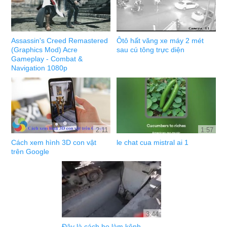
Assassin's Creed Remastered
Ôtô hất văng xe máy 2 mét
(Graphics Mod) Acre
sau cú tông trực diện
Gameplay - Combat &
Navigation 1080p
2:11
1:57
Cách xem hình 3D con vật
le chat cua mistral ai 1
trên Google
3:44
Đây là cách họ làm kênh