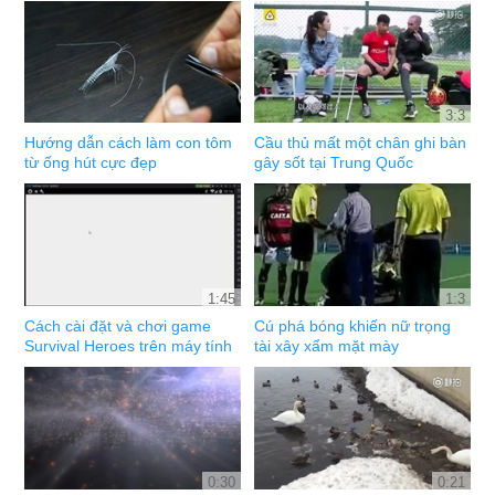
3:3
Hướng dẫn cách làm con tôm
Cầu thủ mất một chân ghi bàn
từ ống hút cực đẹp
gây sốt tại Trung Quốc
1:45
1:3
Cách cài đặt và chơi game
Cú phá bóng khiến nữ trọng
Survival Heroes trên máy tính
tài xây xẩm mặt mày
0:30
0:21