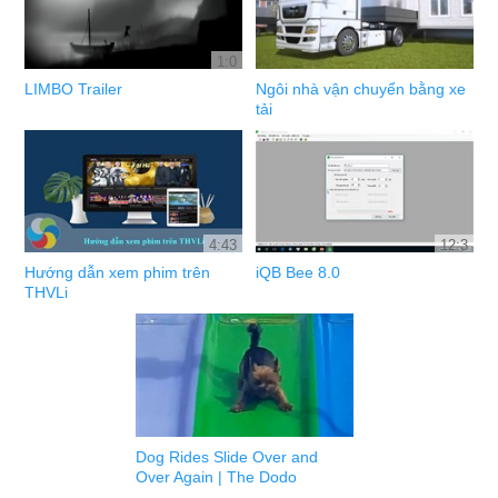
1:0
LIMBO Trailer
Ngôi nhà vận chuyển bằng xe
tải
4:43
12:3
Hướng dẫn xem phim trên
iQB Bee 8.0
THVLi
Dog Rides Slide Over and
Over Again | The Dodo