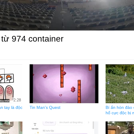
từ 974 container
2:28
n tay là độc
Tin Man's Quest
Bí ẩn hòn đảo 
hổ cực độc bị