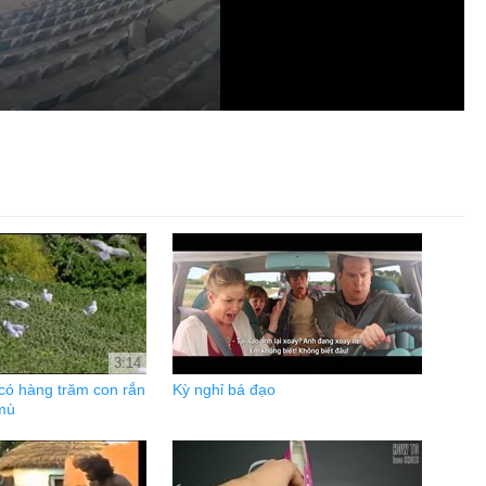
3:14
có hàng trăm con rắn
Kỳ nghỉ bá đạo
 mù