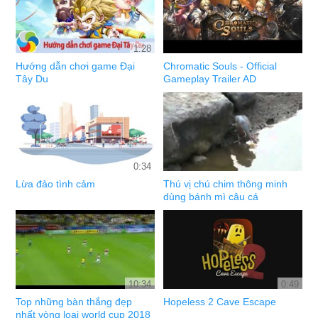
1:28
Hướng dẫn chơi game Đại
Chromatic Souls - Official
Tây Du
Gameplay Trailer AD
0:34
Lừa đảo tình cảm
Thú vị chú chim thông minh
dùng bánh mì câu cá
10:34
0:49
Top những bàn thắng đẹp
Hopeless 2 Cave Escape
nhất vòng loại world cup 2018