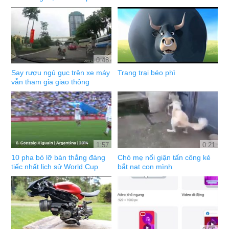
0:48
Say rượu ngủ gục trên xe máy
Trang trại béo phì
vẫn tham gia giao thông
1:57
0:21
10 pha bỏ lỡ bàn thắng đáng
Chó mẹ nổi giận tấn công kẻ
tiếc nhất lịch sử World Cup
bắt nạt con mình