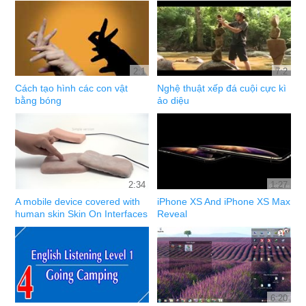
2:1
7:2
Cách tạo hình các con vật
Nghệ thuật xếp đá cuội cực kì
bằng bóng
ảo diệu
2:34
1:27
A mobile device covered with
iPhone XS And iPhone XS Max
human skin Skin On Interfaces
Reveal
6:20