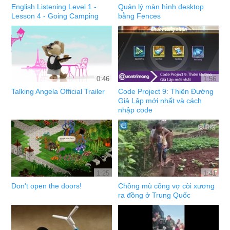
English Listening Level 1 -
Quản lý màn hình desktop
Lesson 4 - Going Camping
bằng Fences
0:46
1:56
Talking Angela Official Trailer
Code Project 9: Thiên Đường
Giả Lập mới nhất và cách
nhập code
1:25
1:41
Don't open the doors!
Chồng mù cõng vợ còi xương
ra đồng ở Trung Quốc