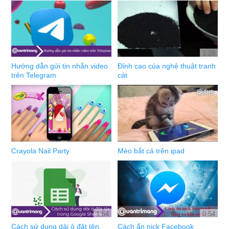
1:28
Hướng dẫn gửi tin nhắn video
Đỉnh cao của nghệ thuật tranh
trên Telegram
cát
Crayola Nail Party
Mèo bắt cá trên ipad
1:54
0:54
Cách sử dụng dải ô đặt tên
Cách ẩn nick Facebook