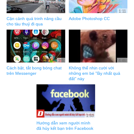
1:11
Cận cảnh quá trinh nâng cầu
Adobe Photoshop CC
cho tàu thuỷ đi qua
2:5
4:46
Cách bật, tắt bong bóng chat
Không thể nhịn cười với
trên Messenger
những em bé "lầy nhất quả
đất" này
1:53
Hướng dẫn xem người mình
đã hủy kết bạn trên Facebook