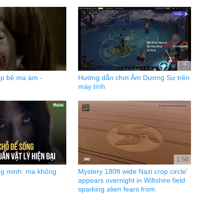
5:7
úp bê ma ám -
Hướng dẫn chơi Âm Dương Sư trên
máy tính
1:58
g minh: ma không
Mystery 180ft wide Nazi crop circle'
appears overnight in Wiltshire field
sparking alien fears from