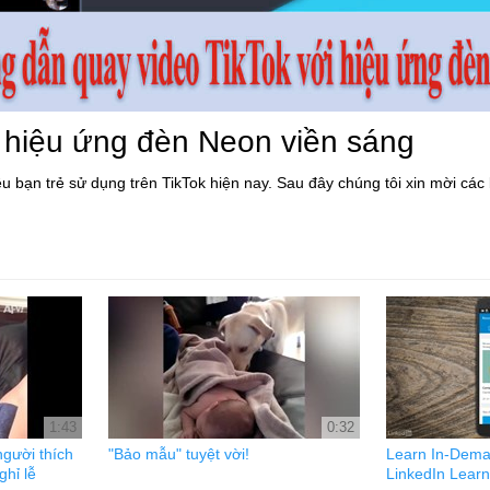
 hiệu ứng đèn Neon viền sáng
u bạn trẻ sử dụng trên TikTok hiện nay. Sau đây chúng tôi xin mời cá
1:43
0:32
gười thích
"Bảo mẫu" tuyệt vời!
Learn In-Deman
hỉ lễ
LinkedIn Learn