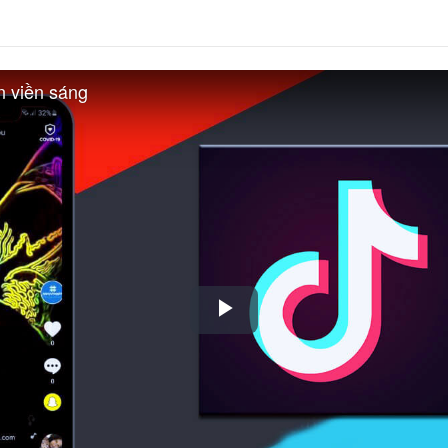
n viền sáng
Play
Video