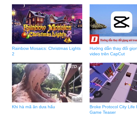
Rainbow Mosaics: Christmas Lights
Hướng dẫn thay đổi giọn
2
video trên CapCut
1:37
Khi hà mã ăn dưa hấu
Broke Protocol City Life
Game Teaser