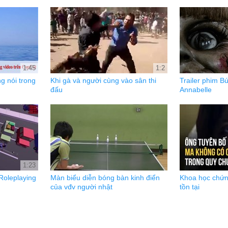
1:45
1:2
g nói trong
Khi gà và người cùng vào sân thi
Trailer phim B
đấu
Annabelle
1:23
 Roleplaying
Màn biểu diễn bóng bàn kinh điển
Khoa học chứn
của vđv người nhật
tồn tại