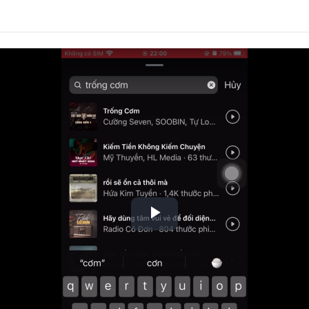
Play
Video