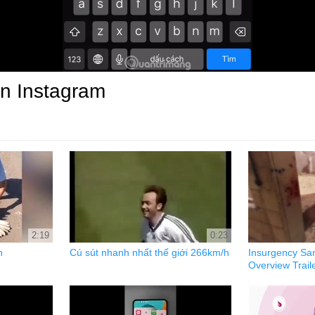
n Instagram
2:19
0:23
n
Cú sút nhanh nhất thế giới 266km/h
Insurgency S
Overview Trail