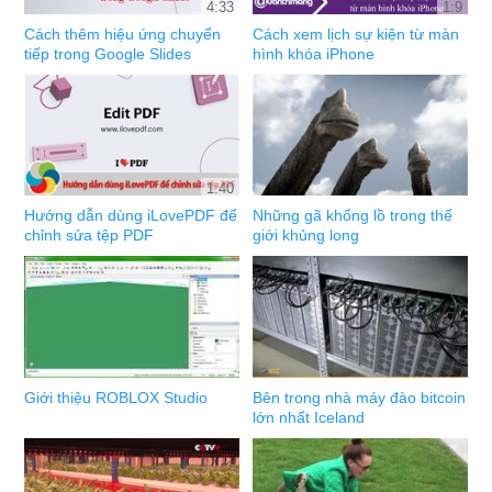
4:33
1:9
Cách thêm hiệu ứng chuyển
Cách xem lịch sự kiện từ màn
tiếp trong Google Slides
hình khóa iPhone
1:40
Hướng dẫn dùng iLovePDF để
Những gã khổng lồ trong thế
chỉnh sửa tệp PDF
giới khủng long
Giới thiệu ROBLOX Studio
Bên trong nhà máy đào bitcoin
lớn nhất Iceland