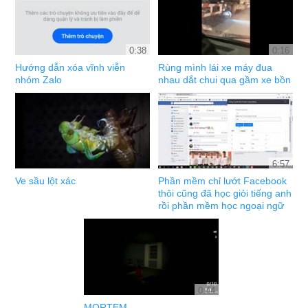
0:38
0:16
Hướng dẫn xóa vĩnh viễn
Rùng mình lái xe máy đua
nhóm Zalo
nhau dắt chui qua gầm xe bồn
6:57
Ve sầu lột xác
Phần mềm chỉ lướt Facebook
thôi cũng đã học giỏi tiếng anh
rồi phần mềm học ngoại ngữ
0:44
MORTEM