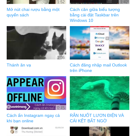
1:52
1:42
Mở nút chai rượu bằng một
Cách căn giữa biểu tượng
quyển sách
bằng cài đặt Taskbar trên
Windows 10
1:36
Thánh ăn vạ
Cách đăng nhập mail Outlook
trên iPhone
0:45
Cách ẩn Instagram ngay cả
RẮN NUỐT LƯƠN ĐIỆN VÀ
khi bạn online
CÁI KẾT BẤT NGỜ