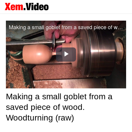
Making a small goblet from a saved piece of wood. Woodturning (raw)
Play
Video
Making a small goblet from a
saved piece of wood.
Woodturning (raw)