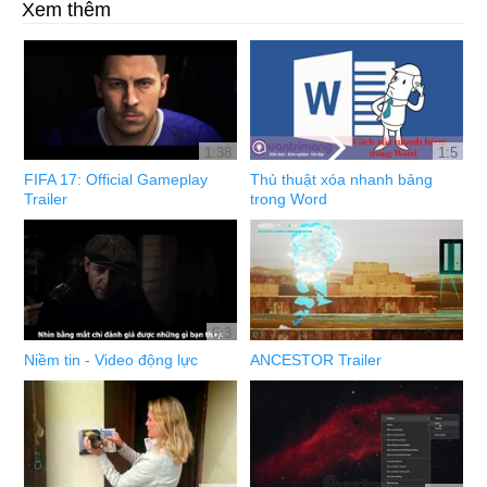
Xem thêm
1:38
1:5
FIFA 17: Official Gameplay
Thủ thuật xóa nhanh bảng
Trailer
trong Word
6:3
Niềm tin - Video động lực
ANCESTOR Trailer