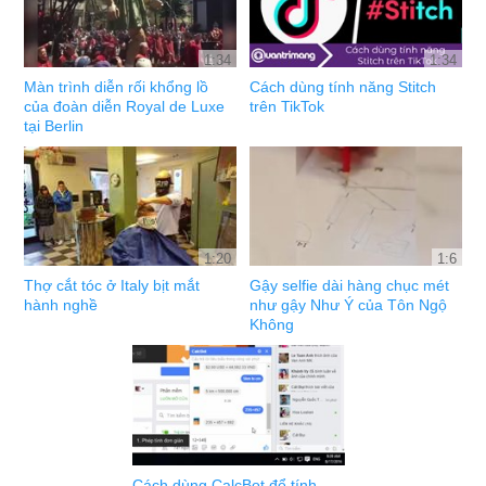
1:34
1:34
Màn trình diễn rối khổng lồ
Cách dùng tính năng Stitch
của đoàn diễn Royal de Luxe
trên TikTok
tại Berlin
1:20
1:6
Thợ cắt tóc ở Italy bịt mắt
Gậy selfie dài hàng chục mét
hành nghề
như gậy Như Ý của Tôn Ngộ
Không
Cách dùng CalcBot để tính