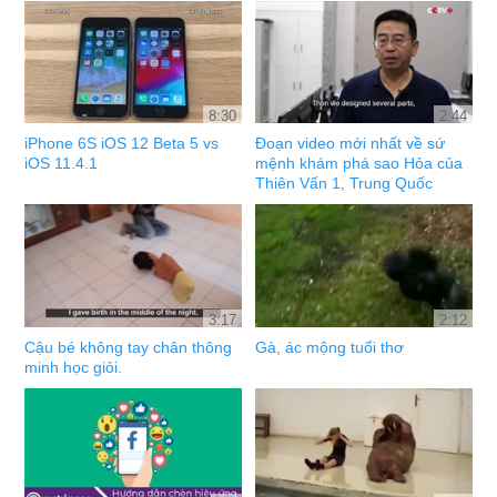
8:30
2:44
iPhone 6S iOS 12 Beta 5 vs
Đoạn video mới nhất về sứ
iOS 11.4.1
mệnh khám phá sao Hỏa của
Thiên Vấn 1, Trung Quốc
3:17
2:12
Cậu bé không tay chân thông
Gà, ác mộng tuổi thơ
minh học giỏi.