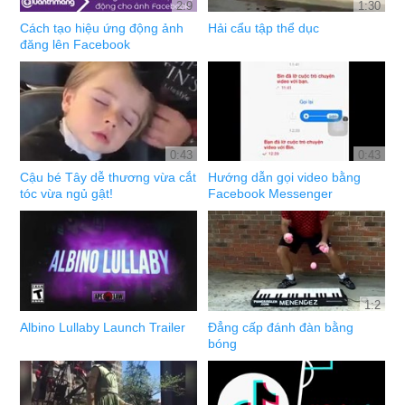
2:9
1:30
Cách tạo hiệu ứng động ảnh
Hải cẩu tập thể dục
đăng lên Facebook
0:43
0:43
Cậu bé Tây dễ thương vừa cắt
Hướng dẫn gọi video bằng
tóc vừa ngủ gật!
Facebook Messenger
1:2
Albino Lullaby Launch Trailer
Đẳng cấp đánh đàn bằng
bóng