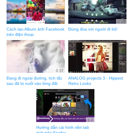
0:18
Cách tạo Album ảnh Facebook
Đừng đùa với người đi bộ!
trên điện thoại
0:37
Đang đi ngoài đường, tích tắc
ANALOG projects 3 - Hippest
sau đã bị nuốt vào lòng đất
Retro Looks
1:7
Hướng dẫn cài hình nền tab
mới trên Firefox