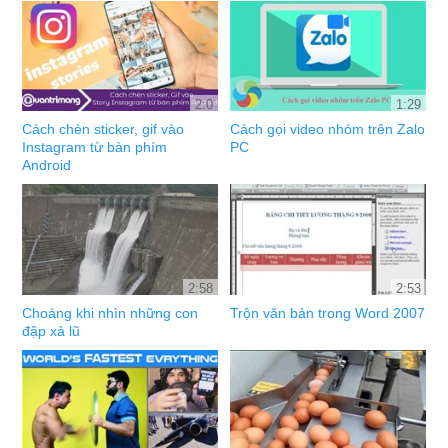
2:0
1:29
Cách chèn sticker, gif vào
Cách gọi video nhóm trên Zalo
Instagram từ bàn phím
PC
Android
2:58
2:53
Choáng khi nhìn những con
Trộn văn bản trong Word 2007
đập xả lũ