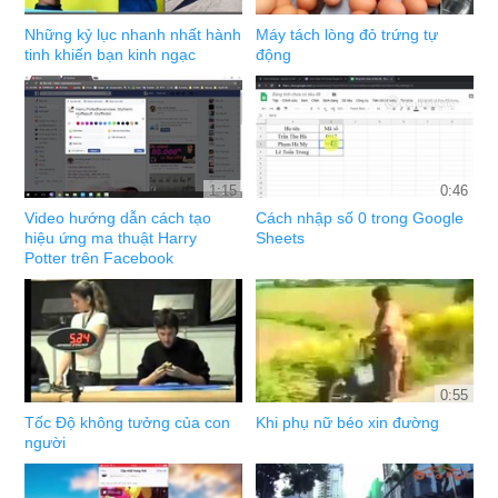
Những kỷ lục nhanh nhất hành
Máy tách lòng đỏ trứng tự
tinh khiến bạn kinh ngạc
động
1:15
0:46
Video hướng dẫn cách tạo
Cách nhập số 0 trong Google
hiệu ứng ma thuật Harry
Sheets
Potter trên Facebook
0:55
Tốc Độ không tưởng của con
Khi phụ nữ béo xin đường
người