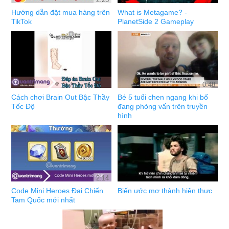
Hướng dẫn đặt mua hàng trên
What is Metagame? -
TikTok
PlanetSide 2 Gameplay
0:48
Cách chơi Brain Out Bậc Thầy
Bé 5 tuổi chen ngang khi bố
Tốc Độ
đang phỏng vấn trên truyền
hình
2:14
Code Mini Heroes Đại Chiến
Biến ước mơ thành hiện thực
Tam Quốc mới nhất