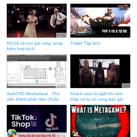
3:16
Khi bố và con gái cùng 'song
Trailer Tập kích
kiếm hợp bích'
3:47
2:6
AutoCAD Mechanical - Thư
Khách nam bị ngất khi chơi
viện thành phần tiêu chuẩn
tháp rơi tự do cùng bạn gái
2:23