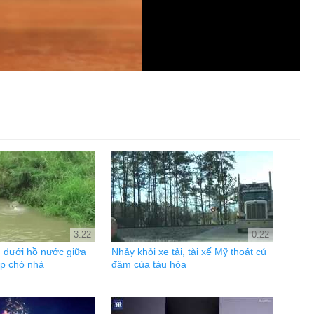
3:22
0:22
n dưới hồ nước giữa
Nhảy khỏi xe tải, tài xế Mỹ thoát cú
ặp chó nhà
đâm của tàu hỏa