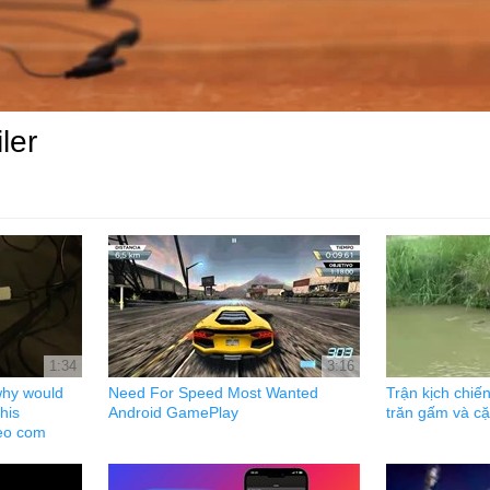
ler
1:34
3:16
why would
Need For Speed Most Wanted
Trận kịch chiế
his
Android GamePlay
trăn gấm và c
eo com