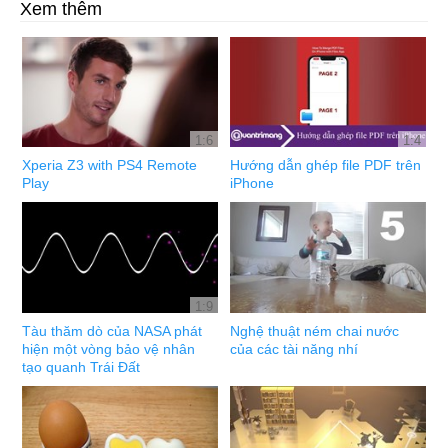
Xem thêm
1:6
1:4
Xperia Z3 with PS4 Remote
Hướng dẫn ghép file PDF trên
Play
iPhone
1:9
Tàu thăm dò của NASA phát
Nghệ thuật ném chai nước
hiện một vòng bảo vệ nhân
của các tài năng nhí
tạo quanh Trái Đất