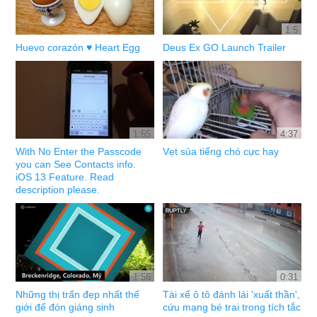
1:5
Huevo corazón ♥ Heart Egg
Deus Ex GO Launch Trailer
1:55
4:37
With No Enter the Passcode
Vẹt sủa tiếng chó cực hay
you can See Contacts info.
iOS 13 Feature. Read
description please.
1:56
0:31
Những thị trấn đẹp nhất thế
Tài xế ô tô đánh lái 'xuất thần',
giới để đón giáng sinh
cứu mạng bé trai trong tích tắc