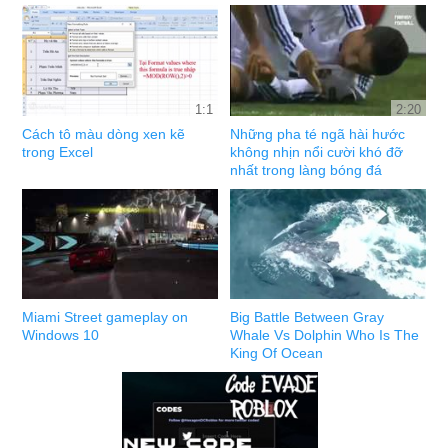
1:1
2:20
Cách tô màu dòng xen kẽ
Những pha té ngã hài hước
trong Excel
không nhịn nổi cười khó đỡ
nhất trong làng bóng đá
Miami Street gameplay on
Big Battle Between Gray
Windows 10
Whale Vs Dolphin Who Is The
King Of Ocean