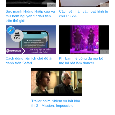
1:48
2:20
Sức mạnh khủng khiếp của vụ
Cách vẽ nhân vật hoạt hình từ
thử bom nguyên tử đầu tiên
chữ PIZZA
trên thế giới
0:20
Cách dùng tiện ích chế độ ẩn
Khi bạn mê bóng đá mà bố
danh trên Safari
mẹ lại bắt làm dancer
Trailer phim Nhiệm vụ bất khả
thi 2 - Mission: Impossible II