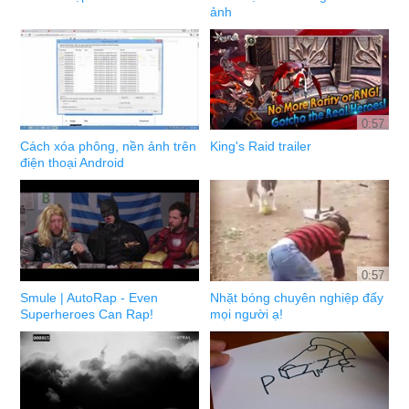
ảnh
0:57
Cách xóa phông, nền ảnh trên
King's Raid trailer
điện thoại Android
0:57
Smule | AutoRap - Even
Nhặt bóng chuyên nghiệp đấy
Superheroes Can Rap!
mọi người ạ!