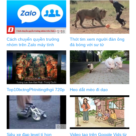
1:18
Cách chuyển quyền trưởng
Thót tim xem người đàn ông
nhóm trên Zalo máy tính
đá bóng với sư tử
Top10bctngPhtnitingthgii 720p
Heo dắt mèo đi dạo
0:21
Siêu xe đạp level tí hon
Video tạo trên Google Vids từ