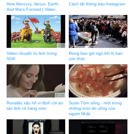
How Mercury, Venus, Earth,
Cách tắt thông báo Instagram
And Mars Formed | Video
0:8
Video chuyển từ ảnh trong
Đừng bao giờ ngủ khi lũ bạn
SGK
còn thức
0:23
Ronaldo xấu hổ vì định cởi áo
Sushi Tôm sống - một trong
tán tỉnh cô hàng xóm
những món ăn sống của
người Nhật.