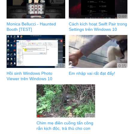
0:44
Monica Bellucci - Haunted
Cách kích hoạt Swift Pair trong
Booth [TEST]
Settings trên Windows 10
1:13
0:15
Hồi sinh Windows Photo
Em nhập vai rất đạt đấy!
Viewer trên Windows 10
2:35
Chim mẹ điên cuồng tấn công
rắn kịch độc, trả thù cho con