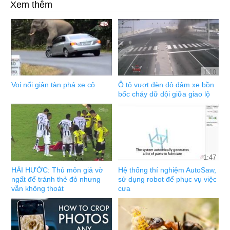
Xem thêm
1:10
Voi nổi giận tàn phá xe cộ
Ô tô vượt đèn đỏ đâm xe bồn
bốc cháy dữ dội giữa giao lộ
1:47
HÀI HƯỚC: Thủ môn giả vờ
Hệ thống thí nghiệm AutoSaw,
ngất để tránh thẻ đỏ nhưng
sử dụng robot để phục vụ việc
vẫn không thoát
cưa