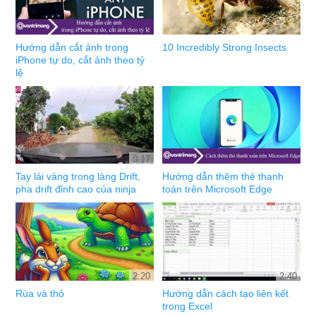
Hướng dẫn cắt ảnh trong
10 Incredibly Strong Insects
iPhone tự do, cắt ảnh theo tỷ
lệ
0:17
Tay lái vàng trong làng Drift,
Hướng dẫn thêm thẻ thanh
pha drift đỉnh cao của ninja
toán trên Microsoft Edge
2:20
2:40
Rùa và thỏ
Hướng dẫn cách tạo liên kết
trong Excel