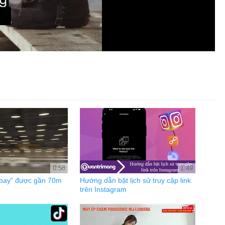
0:58
1:49
"bay" được gần 70m
Hướng dẫn bật lịch sử truy cập link
trên Instagram