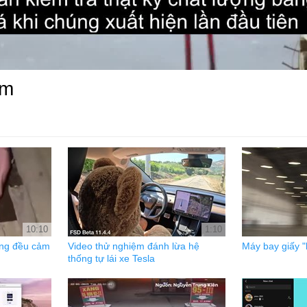
àm
10:10
1:10
ũng đều cảm
Video thử nghiệm đánh lừa hệ
Máy bay giấy 
thống tự lái xe Tesla