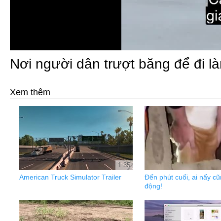
Nơi người dân trượt băng để đi l
Xem thêm
1:35
American Truck Simulator Trailer
Đến phút cuối, ai nấy c
động!