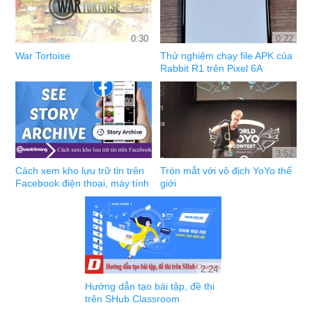
0:30
0:22
War Tortoise
Thử nghiệm chạy file APK của
Rabbit R1 trên Pixel 6A
3:52
Cách xem kho lưu trữ tin trên
Tròn mắt với vô địch YoYo thế
Facebook điện thoại, máy tính
giới
2:24
Hướng dẫn tạo bài tập, đề thi
trên SHub Classroom