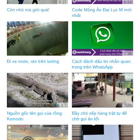
0:15
8:19
Còn nhỏ mà giỏi quá!
Code Mộng Ảo Đại Lục M mới
nhất
1:38
Đi xe moto, oto trên tường
Cách đánh dấu tin nhắn quan
trọng trên WhatsApp
1:7
1:30
Nguồn gốc tên gọi của rồng
Bầy chó xếp hàng trật tự để
Komodo
chờ gọi ăn tối